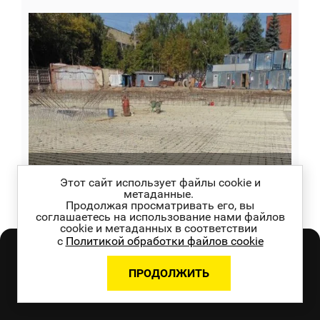
Бизнес-центр (Москва)
Этот сайт использует файлы cookie и
метаданные.
Продолжая просматривать его, вы
Плита основания 4-этажного здания, диаметр:
соглашаетесь на использование нами файлов
14-16 мм, создание 2 армокаркасов (верхнего и
cookie и метаданных в соответствии
нижнего) с ячейкой 200×200 мм, площадью 700
с
Политикой обработки файлов cookie
м²
Покупайте нашу продукцию
ПРОДОЛЖИТЬ
БЫСТРАЯ ЗАЯВКА