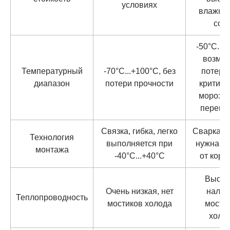
условиях
влажнос
сол
-50°C...+
возмо
Температурный
-70°C...+100°C, без
потери
диапазон
потери прочности
критиче
морозах
перегр
Связка, гибка, легко
Сварка и 
Технология
выполняется при
нужна з
монтажа
-40°C...+40°C
от корр
Высок
Очень низкая, нет
налич
Теплопроводность
мостиков холода
мости
холо