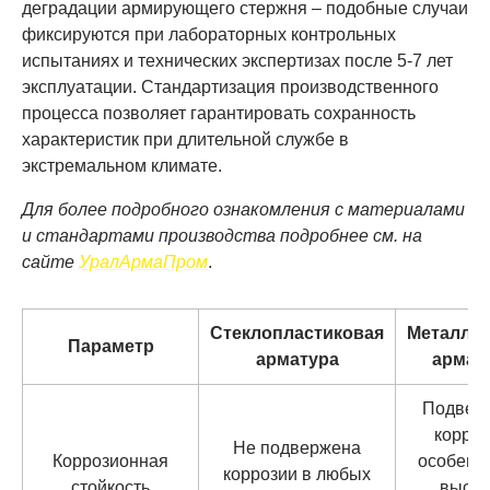
деградации армирующего стержня – подобные случаи
фиксируются при лабораторных контрольных
испытаниях и технических экспертизах после 5-7 лет
эксплуатации. Стандартизация производственного
процесса позволяет гарантировать сохранность
характеристик при длительной службе в
экстремальном климате.
Для более подробного ознакомления с материалами
и стандартами производства подробнее см. на
сайте
УралАрмаПром
.
Стеклопластиковая
Металлич
Параметр
арматура
армат
Подвер
корроз
Не подвержена
Коррозионная
особенн
коррозии в любых
стойкость
высок