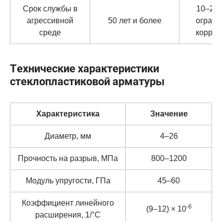
Срок службы в
10–25 л
агрессивной
50 лет и более
ограни
среде
корроз
Технические характеристики
стеклопластиковой арматуры
Характеристика
Значение
Диаметр, мм
4–26
Прочность на разрыв, МПа
800–1200
Модуль упругости, ГПа
45–60
Коэффициент линейного
-6
(9–12) × 10
расширения, 1/°C